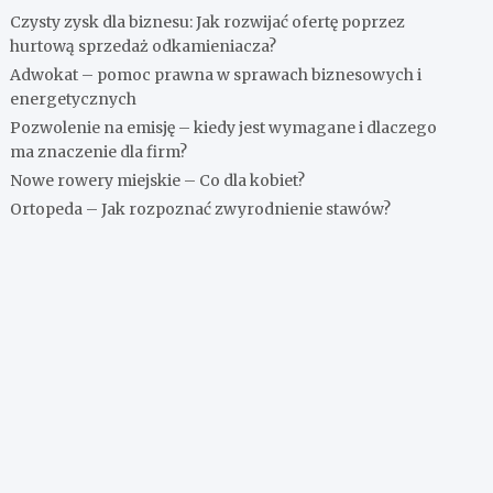
Czysty zysk dla biznesu: Jak rozwijać ofertę poprzez
hurtową sprzedaż odkamieniacza?
Adwokat – pomoc prawna w sprawach biznesowych i
energetycznych
Pozwolenie na emisję – kiedy jest wymagane i dlaczego
ma znaczenie dla firm?
Nowe rowery miejskie – Co dla kobiet?
Ortopeda – Jak rozpoznać zwyrodnienie stawów?