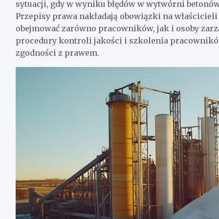
sytuacji, gdy w wyniku błędów w wytwórni betonów 
Przepisy prawa nakładają obowiązki na właściciel
obejmować zarówno pracowników, jak i osoby zarzą
procedury kontroli jakości i szkolenia pracownikó
zgodności z prawem.