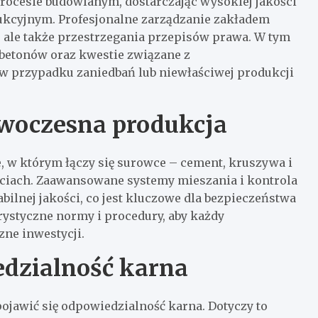
procesie budowlanym, dostarczając wysokiej jakości
ukcyjnym. Profesjonalne zarządzanie zakładem
, ale także przestrzegania przepisów prawa. W tym
 betonów oraz kwestie związane z
 w przypadku zaniedbań lub niewłaściwej produkcji
woczesna produkcja
, w którym łączy się surowce – cement, kruszywa i
ściach. Zaawansowane systemy mieszania i kontrola
bilnej jakości, co jest kluczowe dla bezpieczeństwa
rystyczne normy i procedury, aby każdy
ne inwestycji.
edzialność karna
jawić się odpowiedzialność karna. Dotyczy to