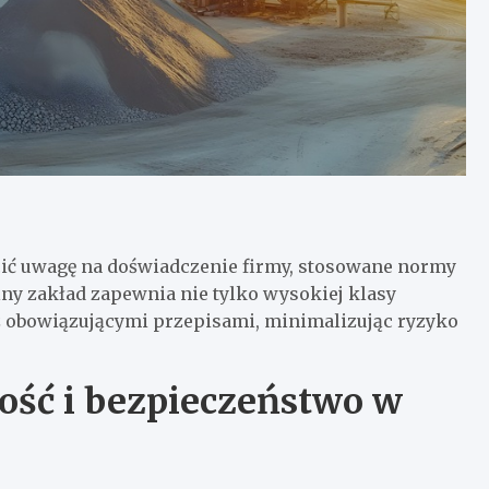
cić uwagę na doświadczenie firmy, stosowane normy
lny zakład zapewnia nie tylko wysokiej klasy
 z obowiązującymi przepisami, minimalizując ryzyko
ość i bezpieczeństwo w