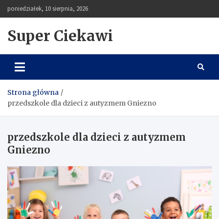
Skip
poniedziałek, 10 sierpnia, 2026
to
content
Super Ciekawi
Strona główna
przedszkole dla dzieci z autyzmem Gniezno
przedszkole dla dzieci z autyzmem
Gniezno