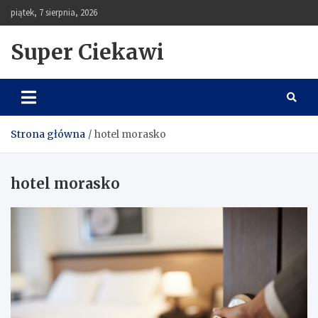
Skip
piątek, 7 sierpnia, 2026
to
content
Super Ciekawi
Strona główna
hotel morasko
hotel morasko