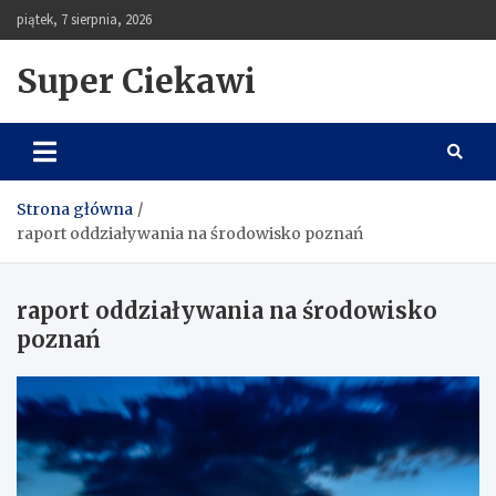
Skip
piątek, 7 sierpnia, 2026
to
content
Super Ciekawi
Strona główna
raport oddziaływania na środowisko poznań
raport oddziaływania na środowisko
poznań