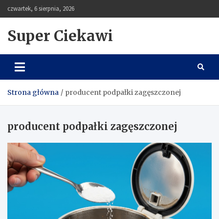
Skip
czwartek, 6 sierpnia, 2026
to
content
Super Ciekawi
Strona główna
producent podpałki zagęszczonej
producent podpałki zagęszczonej