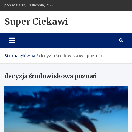
Skip
poniedziałek, 10 sierpnia, 2026
to
content
Super Ciekawi
Strona główna
decyzja środowiskowa poznań
decyzja środowiskowa poznań